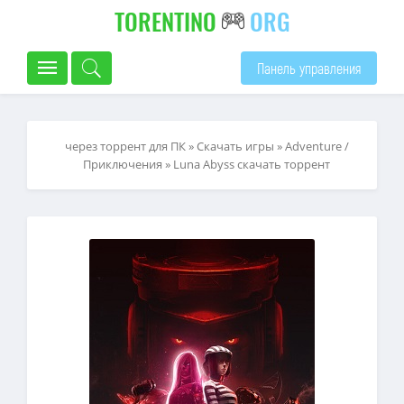
TORENTINO
ORG
Панель управления
через торрент для ПК
»
Скачать игры
»
Adventure /
Приключения
» Luna Abyss скачать торрент