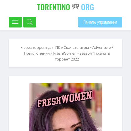
TORENTINO
ORG
Панель управления
через торрент для ПК
»
Скачать игры
»
Adventure /
Приключения
» FreshWomen - Season 1 скачать
торрент 2022