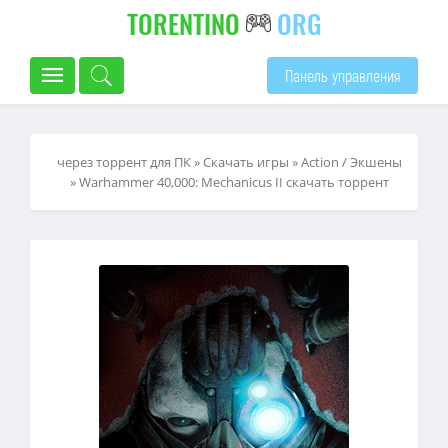
TORENTINO
ORG
Панель управления
через торрент для ПК
»
Скачать игры
»
Action / Экшены
» Warhammer 40,000: Mechanicus II скачать торрент