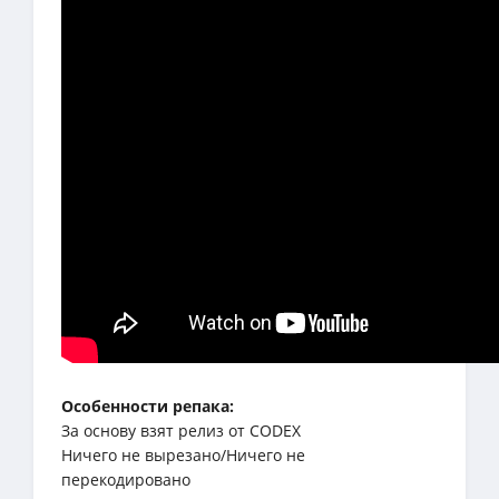
Особенности репака:
За основу взят релиз от CODEX
Ничего не вырезано/Ничего не
перекодировано