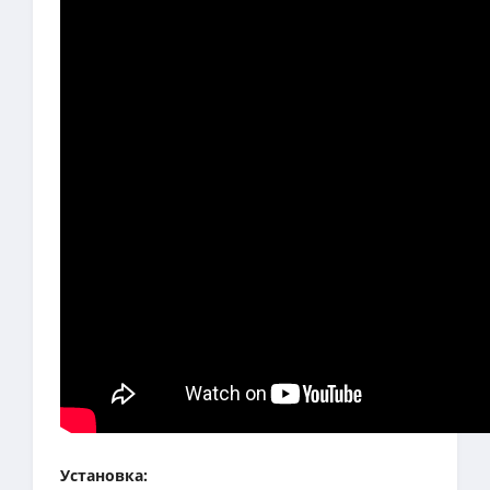
Установка: