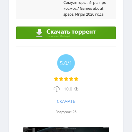
Симуляторы
,
Игры про
коcмос / Games about
space
,
Игры 2026 года
5.0/1
10.0 Kb
СКАЧАТЬ
Загрузок: 26