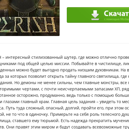
H – интересный стилизованный шутер, где можно отлично прове
никами под общей целью миссии. Побывайте в чистилище, ли
денных можно будет выгодно продать низшим духовникам. На в
да за которых позволит открыть тайну главного святилища, где
дания. Но демоны не менее сильны, чем главные монстры, все
торимыми чертами, с почти неисчерпаемыми запасами ХП, ряд
отанное осторожно, продуманно, ведь только с помощью больш
и глазами главный храм. Главная цель задания – увидеть то ме
са. Путь туда сложный, опасный, долгий, пройти его, при этом
ой, не то что в одиночку. Примерьте на себя роль телесного ду
лища, ставшего ему тюрьмой. Есть надежда прекратить мучени
тв. Они правят этим миром и будут создавать всевозможные тру