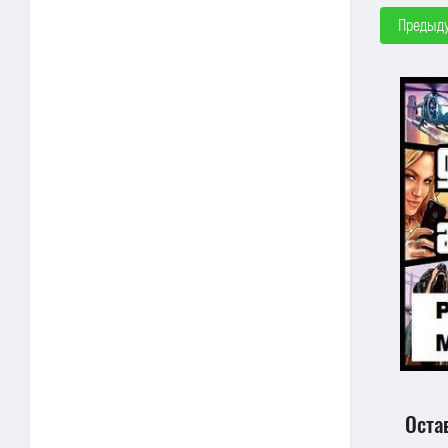
Предыд
Оста