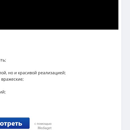
ть;
лой, но и красивой реализацией;
и вражеские;
ий;