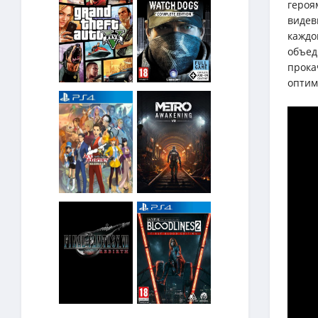
героя
видев
каждо
объед
прока
оптим