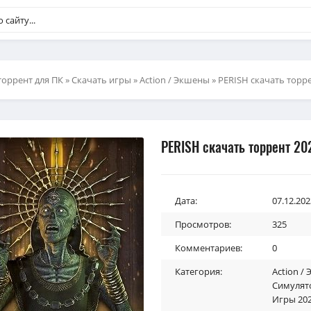
торрент для ПК
»
Скачать игры
»
Action / Экшены
» PERISH скачать торр
PERISH скачать торрент 20
Дата:
07.12.202
Просмотров:
325
Комментариев:
0
Категория:
Action /
Симулят
Игры 202