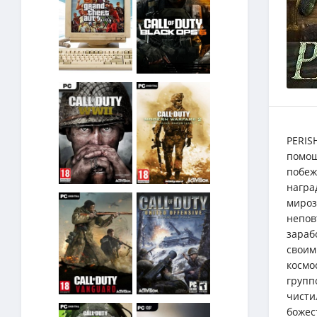
PERIS
помощ
побеж
награ
мироз
непов
зараб
своим
космо
групп
чисти
божес