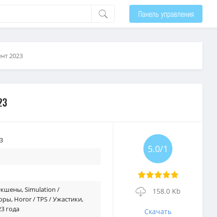
Панель управления
ент 2023
23
3
5.0/1
 Экшены
,
Simulation /
158.0 Kb
оры
,
Horor / TPS / Ужастики
,
3 года
Скачать