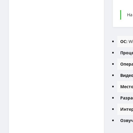
На
ОС:
Wi
Проце
Опера
Видео
Место
Разра
Интер
Озвуч