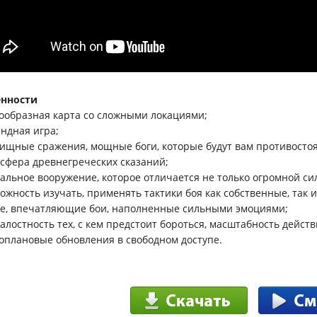
енности
нообразная карта со сложными локациями;
андная игра;
лищные сражения, мощные боги, которые будут вам противостоя
осфера древнегреческих сказаний;
кальное вооружение, которое отличается не только огромной си
можность изучать, применять тактики боя как собственные, так 
ие, впечатляющие бои, наполненные сильными эмоциями;
жалостность тех, с кем предстоит бороться, масштабность действ
ноплановые обновления в свободном доступе.