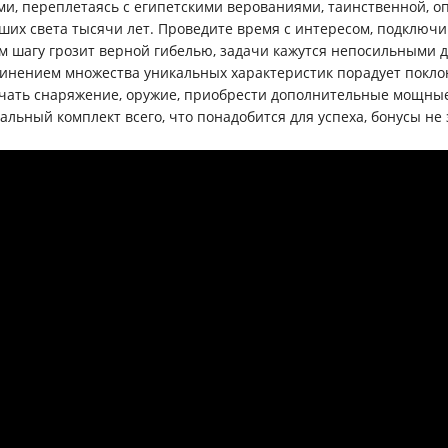
ми, переплетаясь с египетскими верованиями, таинственной, о
ших света тысячи лет. Проведите время с интересом, подключив
м шагу грозит верной гибелью, задачи кажутся непосильными д
инением множества уникальных характеристик порадует покло
чать снаряжение, оружие, приобрести дополнительные мощные
альный комплект всего, что понадобится для успеха, бонусы не 