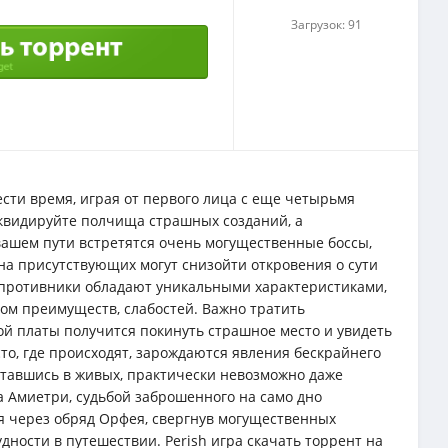
Загрузок: 91
сти время, играя от первого лица с еще четырьмя
квидируйте полчища страшных созданий, а
ашем пути встретятся очень могущественные боссы,
 на присутствующих могут снизойти откровения о сути
 противники обладают уникальными характеристиками,
ом преимуществ, слабостей. Важно тратить
ой платы получится покинуть страшное место и увидеть
сто, где происходят, зарождаются явления бескрайнего
 оставшись в живых, практически невозможно даже
ха Амиетри, судьбой заброшенного на само дно
я через обряд Орфея, свергнув могущественных
дности в путешествии. Perish игра скачать торрент на