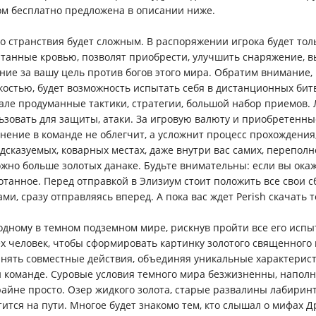
ом бесплатно предложена в описании ниже.
о странствия будет сложным. В распоряжении игрока будет то
танные кровью, позволят приобрести, улучшить снаряжение, 
ние за вашу цель против богов этого мира. Обратим внимание,
костью, будет возможность испытать себя в дистанционных бит
але продуманные тактики, стратегии, большой набор приемов. Лу
ьзовать для защиты, атаки. За игровую валюту и приобретенны
нение в команде не облегчит, а усложнит процесс прохождения,
дсказуемых, коварных местах, даже внутри вас самих, перепол
ожно больше золотых данаке. Будьте внимательны: если вы окаж
отанное. Перед отправкой в Элизиум стоит положить все свои 
ами, сразу отправляясь вперед. А пока вас ждет Perish скачать 
одному в темном подземном мире, рискнув пройти все его исп
ех человек, чтобы сформировать картинку золотого священног
нять совместные действия, объединяя уникальные характерист
 команде. Суровые условия темного мира безжизненны, наполн
райне просто. Озер жидкого золота, старые развалины лабиринто
тится на пути. Многое будет знакомо тем, кто слышал о мифах 