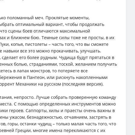
лько поломанный меч. Проклятые моменты,
выбрать оптимальный вариант, чтобы продолжать
 что сцены боев отличаются максимальной
вах и ближнем бою. Темные силы тоже не просты, в их
ки, копья, пистолеты – часть того, что вы сможете
е навыки все это можно прокачивать, улучшать.
 сделает его более рудным. Чудища будут прятаться в
ненных болью, страданиями, тоской, желанием получить
етесь в лапах монстров, то потеряете все
сбережения в Пантеон, или рискнуть накопленными
торрент Механики на русском (последняя версия).
ытания, непросто. Лучше собрать проверенную команду
о места. С помощью определенных инструментов можно
ики героев. Саппорты, хилы и праесты очень важны в
ены ужасом, безнадежностью, отчаянием, застрять в
в, горы, останки чудищ – только малая часть того, что
Древней Греции, многие имена перекликаются с их