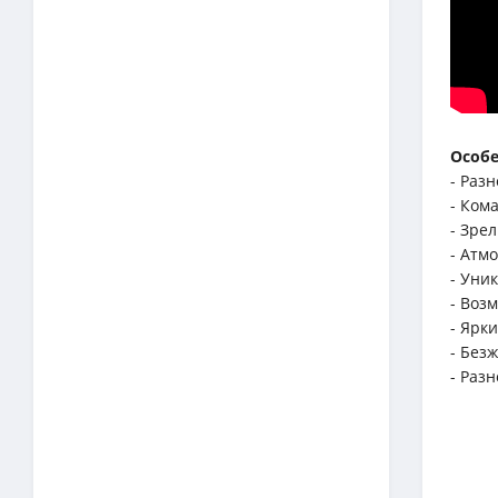
Особ
- Раз
- Ком
- Зре
- Атм
- Уни
- Воз
- Ярк
- Без
- Раз