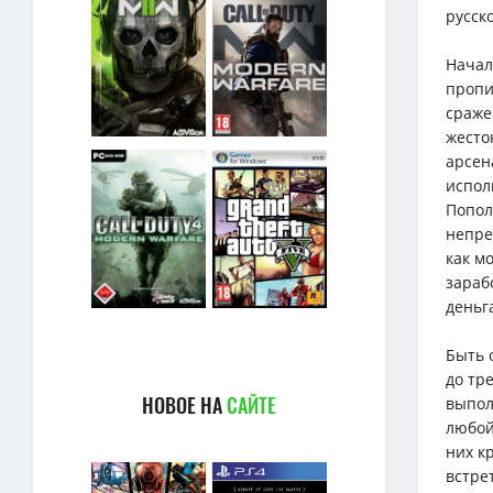
русск
Начал
пропи
сраже
жесто
арсен
испол
Попол
непре
как м
зараб
деньг
Быть 
до тр
НОВОЕ НА
САЙТЕ
выпол
любой
них к
встре