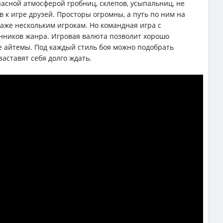
пасной атмосферой гробниц, склепов, усыпальниц, не
 к игре друзей. Просторы огромны, а путь по ним на
аже нескольким игрокам. Но командная игра с
нников жанра. Игровая валюта позволит хорошо
 айтемы. Под каждый стиль боя можно подобрать
заставят себя долго ждать.