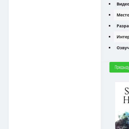
Видео
Место
Разра
Интер
Озвуч
Предыд