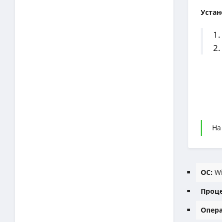
Устан
1.
2.
На
ОС:
Wi
Проце
Опера