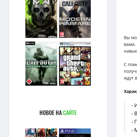
Вы мо
вами.
навык
С пом
получ
ждут 
Хара
-
НОВОЕ НА
САЙТЕ
-
-
-