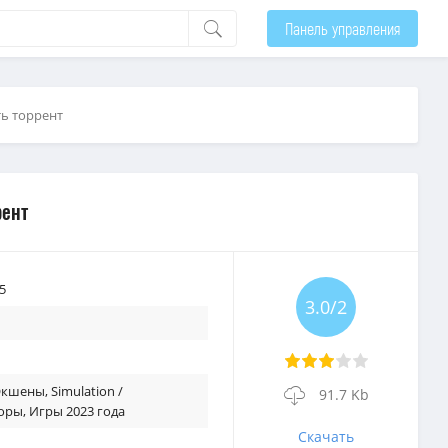
Панель управления
ть торрент
рент
5
3.0/2
 Экшены
,
Simulation /
91.7 Kb
оры
,
Игры 2023 года
Скачать