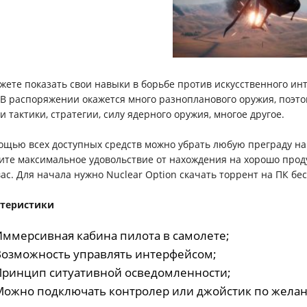
жете показать свои навыки в борьбе против искусственного инт
 В распоряжении окажется много разнопланового оружия, поэ
и тактики, стратегии, силу ядерного оружия, многое другое.
ощью всех доступных средств можно убрать любую преграду на
ите максимальное удовольствие от нахождения на хорошо про
вас. Для начала нужно Nuclear Option скачать торрент на ПК бе
ктеристики
 Иммерсивная кабина пилота в самолете;
 Возможность управлять интерфейсом;
 Принцип ситуативной осведомленности;
 Можно подключать контролер или джойстик по жела