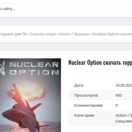
торрент для ПК
»
Скачать игры
»
Action / Экшены
» Nuclear Option скача
Nuclear Option скачать тор
Дата:
20.09.202
Просмотров:
450
Комментариев:
0
Категория:
Action /
Симулят