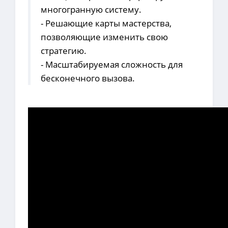
многогранную систему.
- Решающие карты мастерства,
позволяющие изменить свою
стратегию.
- Масштабируемая сложность для
бесконечного вызова.