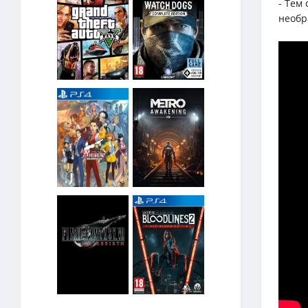
- Тем
необр