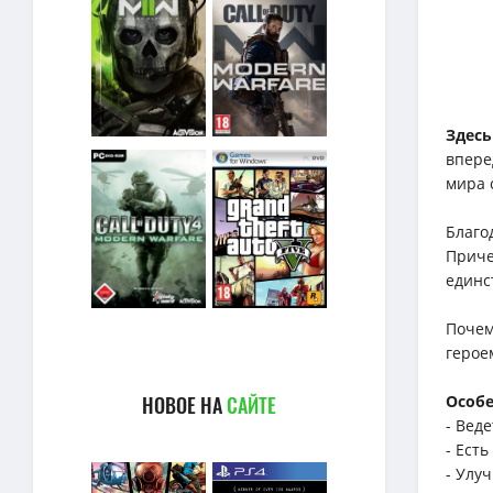
Здес
впере
мира 
Благо
Приче
единс
Почем
герое
НОВОЕ НА
САЙТЕ
Особе
- Вед
- Ест
- Улу