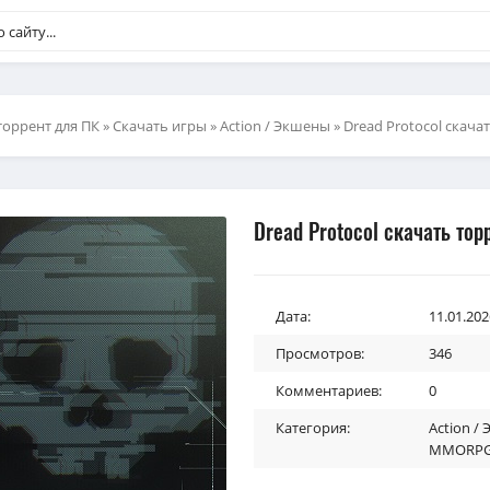
торрент для ПК
»
Скачать игры
»
Action / Экшены
» Dread Protocol скача
Dread Protocol скачать тор
Дата:
11.01.202
Просмотров:
346
Комментариев:
0
Категория:
Action /
MMORPG 