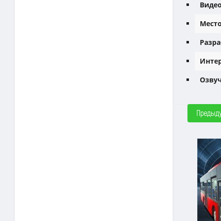
Видео
Место
Разра
Интер
Озвуч
Предыд