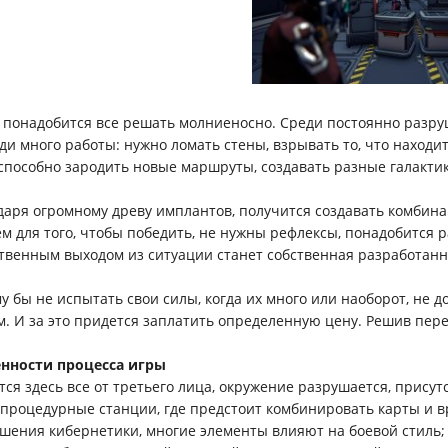
ь
понадобится все решать молниеносно. Среди постоянно разруш
ди много работы: нужно ломать стены, взрывать то, что находи
способно зародить новые маршруты, создавать разные галактики
даря огромному древу имплантов, получится создавать комбин
м для того, чтобы победить, не нужны рефлексы, понадобится р
твенным выходом из ситуации станет собственная разработанн
у бы не испытать свои силы, когда их много или наоборот, не д
м. И за это придется заплатить определенную цену. Решив перед 
нности процесса игры
ется здесь все от третьего лица, окружение разрушается, присут
ь процедурные станции, где предстоит комбинировать карты и в
чшения кибернетики, многие элементы влияют на боевой стиль;