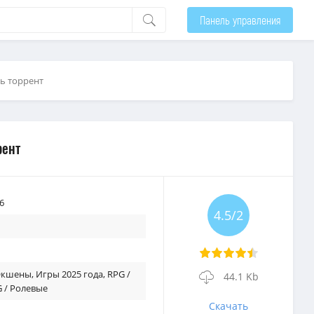
Панель управления
ть торрент
рент
6
4.5/2
 Экшены
,
Игры 2025 года
,
RPG /
44.1 Kb
/ Ролевые
Скачать