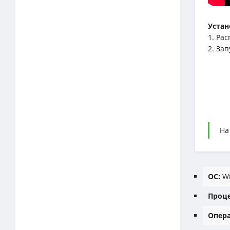
Устан
1. Ра
2. Зап
На
ОС:
Wi
Проце
Опера