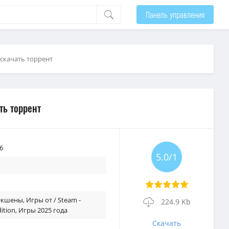
Панель управления
 скачать торрент
ть торрент
6
5.0/1
 Экшены
,
Игры от / Steam -
224.9 Kb
ition
,
Игры 2025 года
Скачать