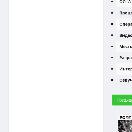
ОС:
Wi
Проце
Опера
Видео
Место
Разра
Интер
Озвуч
Предыд