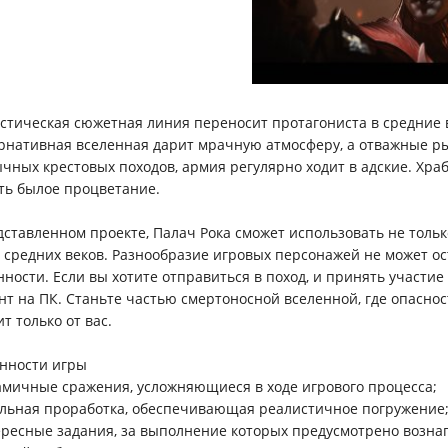
стическая сюжетная линия переносит протагониста в средние в
рнативная вселенная дарит мрачную атмосферу, а отважные р
чных крестовых походов, армия регулярно ходит в адские. Хра
ть былое процветание.
дставленном проекте, Палач Рока сможет использовать не тольк
о средних веков. Разнообразие игровых персонажей не может ос
нности. Если вы хотите отправиться в поход, и принять участие
нт на ПК. Станьте частью смертоносной вселенной, где опаснос
т только от вас.
нности игры
амичные сражения, усложняющиеся в ходе игрового процесса;
альная проработка, обеспечивающая реалистичное погружение
ересные задания, за выполнение которых предусмотрено возна