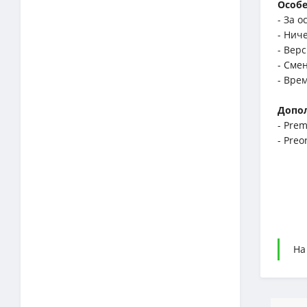
Особе
- За о
- Нич
- Вер
- Сме
- Вре
Допо
- Pre
- Preo
На