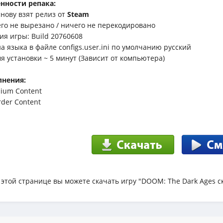
нности репака:
снову взят релиз от
Steam
его не вырезано / ничего не перекодировано
сия игры: Build 20760608
на языка в файле configs.user.ini по умолчанию русский
мя установки ~ 5 минут (Зависит от компьютера)
лнения:
mium Content
rder Content
 этой странице вы можете скачать игру "DOОM: The Dark Ages с