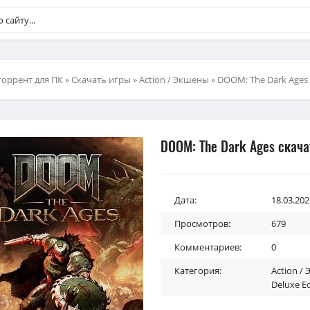
торрент для ПК
»
Скачать игры
»
Action / Экшены
» DOОM: The Dark Ages
DOОM: The Dark Ages скача
Дата:
18.03.202
Просмотров:
679
Комментариев:
0
Категория:
Action /
Deluxe Ed