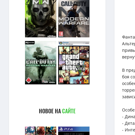
Фанта
Альте
привы
верну
В пре
боя с
особе
торре
зависи
НОВОЕ НА
САЙТЕ
Особе
- Дин
- Дет
- Инт