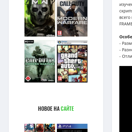
изуче
скрип
всего
FRAME
Особе
- Раз
- Раз
- Отл
НОВОЕ НА
САЙТЕ