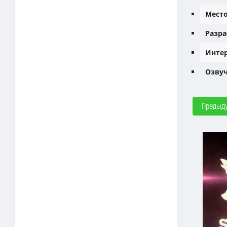
Место
Разра
Интер
Озвуч
Предыд