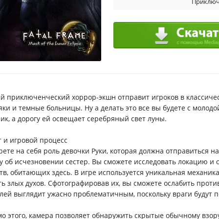
Приключ
й приключенческий хоррор-экшн отправит игроков в классичес
яки и темные больницы. Ну а делать это все вы будете с молодо
ик, а дорогу ей освещает серебряный свет луны.
 и игровой процесс
рете на себя роль девочки Руки, которая должна отправиться н
у об исчезновении сестер. Вы сможете исследовать локацию и
тв, обитающих здесь. В игре используется уникальная механика
ть злых духов. Сфотографировав их, вы сможете ослабить проти
лей выглядит ужасно проблематичным, поскольку враги будут п
о этого, камера позволяет обнаружить скрытые обычному взор