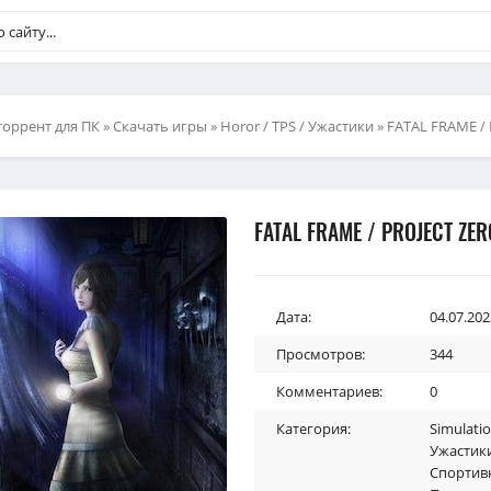
торрент для ПК
»
Скачать игры
»
Horor / TPS / Ужастики
» FATAL FRAME / 
FATAL FRAME / PROJECT ZERO
Дата:
04.07.202
Просмотров:
344
Комментариев:
0
Категория:
Simulati
Ужастик
Спортив