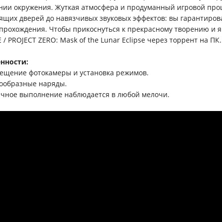
нии окружения. Жуткая атмосфера и продуманный игровой про
ящих дверей до навязчивых звуковых эффектов: вы гарантиров
 прохождения. Чтобы прикоснуться к прекрасному творению и я
 / PROJECT ZERO: Mask of the Lunar Eclipse через торрент на ПК.
нности:
мещение фотокамеры и установка режимов.
нообразные наряды.
ичное выполнение наблюдается в любой мелочи.