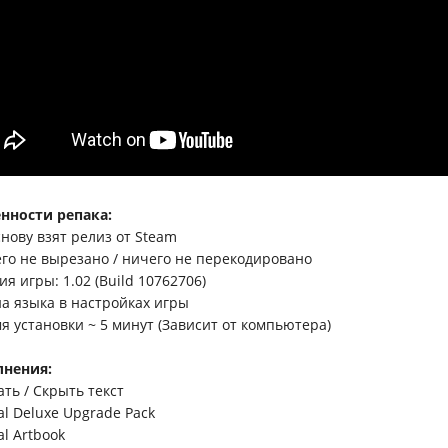
нности репака:
снову взят релиз от Steam
его не вырезано / ничего не перекодировано
ия игры: 1.02 (Build 10762706)
на языка в настройках игры
мя установки ~ 5 минут (Зависит от компьютера)
лнения:
ать / Скрыть текст
tal Deluxe Upgrade Pack
tal Artbook