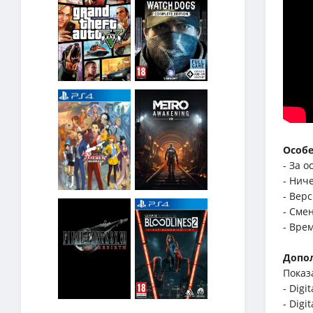
Особе
- За о
- Нич
- Верс
- Сме
- Вре
Допо
Показ
- Digi
- Digi