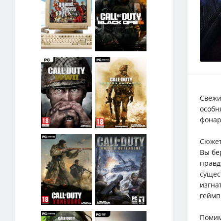
Свежи
особн
фонар
Сюжет
Вы бе
правд
сущес
изгна
геймп
Помим