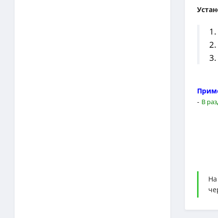
Устан
1.
2.
3.
Прим
-
В раз
На
че