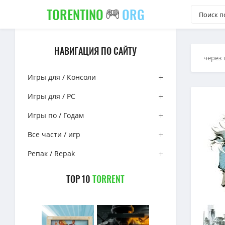
TORENTINO
ORG
НАВИГАЦИЯ ПО САЙТУ
через 
Игры для / Консоли
Игры для / PC
Игры по / Годам
Все части / игр
Репак / Repak
TOP 10
TORRENT