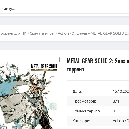
торрент для ПК
»
Скачать игры
»
Action / Экшены
» METAL GEAR SOLID 2: S
METAL GEAR SOLID 2: Sons of
торрент
Дата:
15.10.202
Просмотров:
374
Комментариев:
0
Категория:
Action /