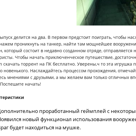
выпуск делится на два. В первом предстоит поиграть, чтобы на
нажем проникнуть на танкер, найти там мощнейшее вооружение, 
н, который состоит в недавно созданном отряде, отправляется н
ристы. Чтобы начать приключенческое путешествие, достаточно M
on скачать торрент на ПК бесплатно. Уверены,ч то эта игрушка 
то новенького. Наслаждайтесь процессом прохождения, отмечай
есь мнениями с друзьями, а мы желаем вам только отличных в
 Поспешите начать!
ктеристики
 Дополнительно проработанный геймплей с некотор
 Появился новый функционал использования вооружен
Враг будет находиться на мушке.