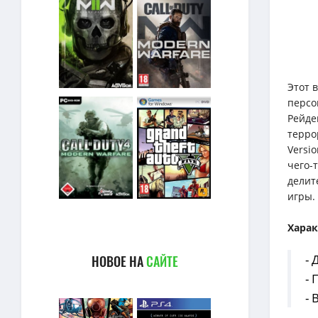
Этот 
персо
Рейде
терро
Versi
чего-
делит
игры.
Хара
-
НОВОЕ НА
САЙТЕ
-
- 