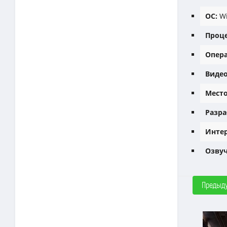
ОС:
Wi
Проце
Опера
Видео
Место
Разра
Интер
Озвуч
Предыд