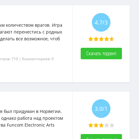
4.7/3
ым количеством врагов. Игра
лагают перенестись с родных
делать все возможное, чтоб
Скачать торрент
отров: 710
| Комментариев: 0
3.0/1
я был придуман в Норвегии.
 однако работа над проектом
ва Funcom Electronic Arts