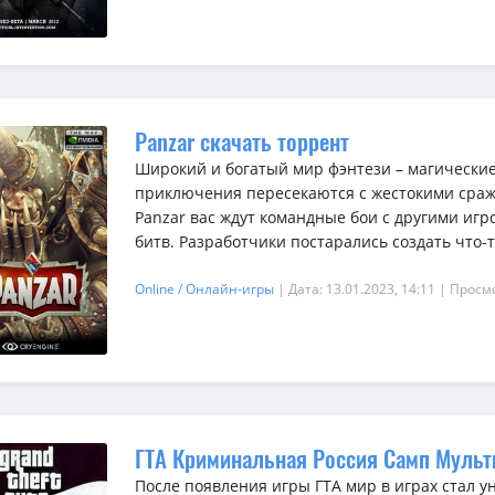
Panzar скачать торрент
Широкий и богатый мир фэнтези – магически
приключения пересекаются с жестокими сраж
Panzar вас ждут командные бои с другими иг
битв. Разработчики постарались создать что-то
Online / Онлайн-игры
| Дата: 13.01.2023, 14:11
| Просм
ГТА Криминальная Россия Самп Мульт
После появления игры ГТА мир в играх стал 