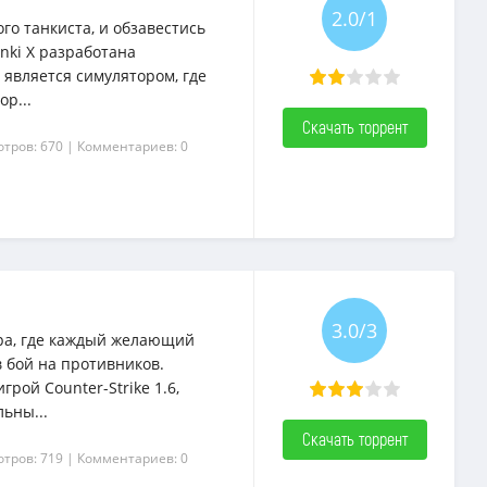
2.0/1
го танкиста, и обзавестись
anki X разработана
 является симулятором, где
р...
Скачать торрент
отров: 670
| Комментариев: 0
3.0/3
тера, где каждый желающий
 бой на противников.
рой Counter-Strike 1.6,
ьны...
Скачать торрент
отров: 719
| Комментариев: 0