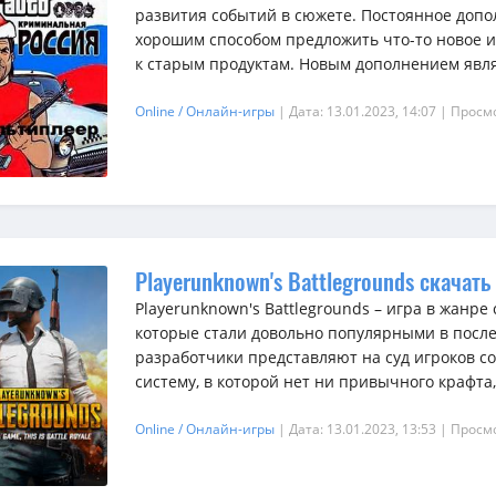
развития событий в сюжете. Постоянное допо
хорошим способом предложить что-то новое 
к старым продуктам. Новым дополнением являе
Online / Онлайн-игры
| Дата: 13.01.2023, 14:07
| Просм
Playerunknown's Battlegrounds скачать
Playerunknown's Battlegrounds – игра в жанр
которые стали довольно популярными в после
разработчики представляют на суд игроков 
систему, в которой нет ни привычного крафта, 
Online / Онлайн-игры
| Дата: 13.01.2023, 13:53
| Просм