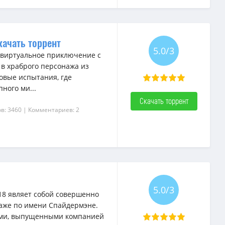
качать торрент
5.0/3
 виртуальное приключение с
 в храброго персонажа из
овые испытания, где
ного ми...
Скачать торрент
в: 3460
| Комментариев: 2
5.0/3
18 являет собой совершенно
аже по имени Спайдермэне.
тами, выпущенными компанией