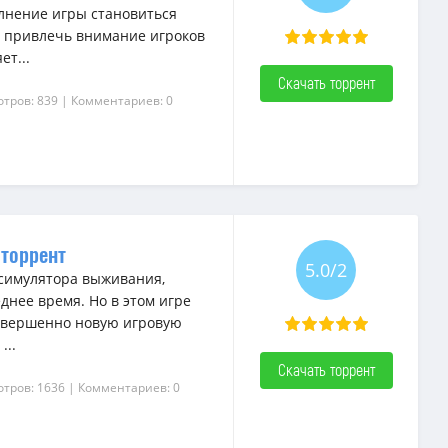
лнение игры становиться
и привлечь внимание игроков
т...
Скачать торрент
отров: 839
| Комментариев: 0
 торрент
5.0/2
е симулятора выживания,
днее время. Но в этом игре
совершенно новую игровую
...
Скачать торрент
отров: 1636
| Комментариев: 0