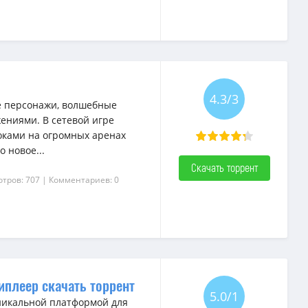
4.3/3
е персонажи, волшебные
ениями. В сетевой игре
роками на огромных аренах
 новое...
Скачать торрент
отров: 707
| Комментариев: 0
иплеер скачать торрент
5.0/1
уникальной платформой для