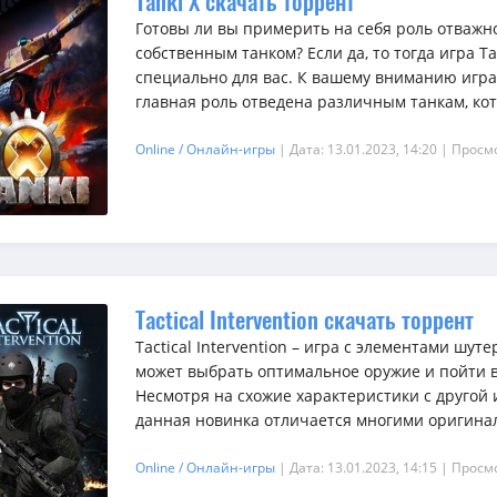
Tanki X скачать торрент
Готовы ли вы примерить на себя роль отважно
собственным танком? Если да, то тогда игра T
специально для вас. К вашему вниманию игра
главная роль отведена различным танкам, кото
Online / Онлайн-игры
| Дата: 13.01.2023, 14:20
| Просм
Tactical Intervention скачать торрент
Tactical Intervention – игра с элементами шу
может выбрать оптимальное оружие и пойти в
Несмотря на схожие характеристики с другой иг
данная новинка отличается многими оригинал
Online / Онлайн-игры
| Дата: 13.01.2023, 14:15
| Просм