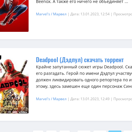
Beenox. А также его ничего не объединяет ...
Marvel's / Марвел
| Дата: 13.01.2023, 12:54
| Просмотро
Deadpool (Дэдпул) скачать торрент
Крайне запутанный сюжет игры Deadpool. Ск
его разгадать. Герой по имени Дэдпул участву
должен ликвидировать одного репортера по и
этому, здесь замешен еще один персонаж Сини
Marvel's / Марвел
| Дата: 13.01.2023, 12:49
| Просмотро