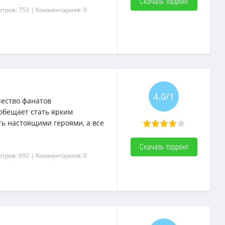
Скачать торрент
отров: 753
| Комментариев: 0
4.0/1
чество фанатов
обещает стать ярким
ть настоящими героями, а все
Скачать торрент
отров: 692
| Комментариев: 0